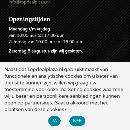
info@topdealplaza.nl
Openingstijden
Maandag t/m vrijdag
van 10:00 uur tot 17:00 uur
Zaterdag van 10:00 uur tot 16:00 uur
.
Zaterdag 8 augustus zijn wij gesloten.
Naast dat Topdealplaza.nl gebruikt maakt van
functionele en analytische cookies om u beter van
dienst te kunnen zijn, willen wij graag uw
toestemming voor onze marketing cookies waarmee
wij u beter en persoonlijkere aanbiedingen kunnen
doen op partnersites. Gaat u akkoord met het
plaatsen van deze cookies?
Cookies
|
Leveringsvoorwaarden
|
Disclaimer & Privacy
|
×
Webdesign
Applepie
JA
NEE
Bekijk alle zomer-acties bij Topdeal. Diverse grote kortingen