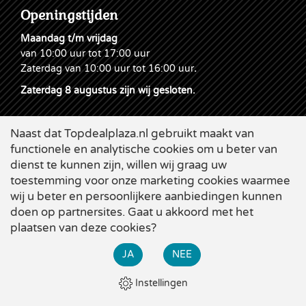
Openingstijden
Maandag t/m vrijdag
van 10:00 uur tot 17:00 uur
Zaterdag van 10:00 uur tot 16:00 uur
.
Zaterdag 8 augustus zijn wij gesloten.
Naast dat Topdealplaza.nl gebruikt maakt van
functionele en analytische cookies om u beter van
dienst te kunnen zijn, willen wij graag uw
toestemming voor onze marketing cookies waarmee
wij u beter en persoonlijkere aanbiedingen kunnen
doen op partnersites. Gaat u akkoord met het
plaatsen van deze cookies?
Cookies
|
Leveringsvoorwaarden
|
Disclaimer & Privacy
|
×
Webdesign
Applepie
JA
NEE
Bekijk alle zomer-acties bij Topdeal. Diverse grote kortingen
op de beste producten!
Instellingen