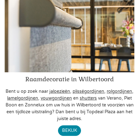
Raamdecoratie in Wilbertoord
Bent u op zoek naar
jaloezieën
,
plisségordijnen
,
rolgordijnen
,
lamelgordijnen
,
vouwgordijnen
en
shutters
van Verano, Piet
Boon en Zonnelux om uw huis in Wilbertoord te voorzien van
een tijdloze uitstraling? Dan bent u bij Topdeal Plaza aan het
juiste adres.
BEKIJK