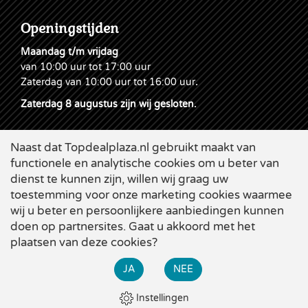
Openingstijden
Maandag t/m vrijdag
van 10:00 uur tot 17:00 uur
Zaterdag van 10:00 uur tot 16:00 uur
.
Zaterdag 8 augustus zijn wij gesloten.
Naast dat Topdealplaza.nl gebruikt maakt van
functionele en analytische cookies om u beter van
dienst te kunnen zijn, willen wij graag uw
toestemming voor onze marketing cookies waarmee
wij u beter en persoonlijkere aanbiedingen kunnen
doen op partnersites. Gaat u akkoord met het
plaatsen van deze cookies?
Cookies
|
Leveringsvoorwaarden
|
Disclaimer & Privacy
|
×
Webdesign
Applepie
JA
NEE
Bekijk alle zomer-acties bij Topdeal. Diverse grote kortingen
op de beste producten!
Instellingen