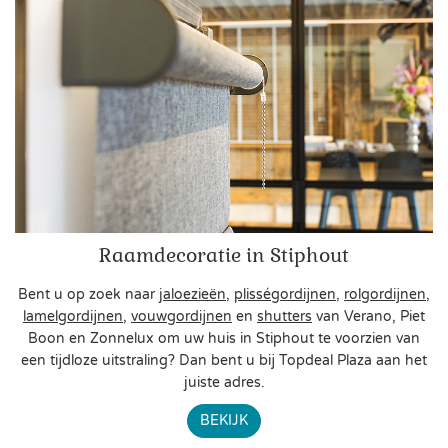
Raamdecoratie in Stiphout
Bent u op zoek naar
jaloezieën
,
plisségordijnen
,
rolgordijnen
,
lamelgordijnen
,
vouwgordijnen
en
shutters
van Verano, Piet
Boon en Zonnelux om uw huis in Stiphout te voorzien van
een tijdloze uitstraling? Dan bent u bij Topdeal Plaza aan het
juiste adres.
BEKIJK