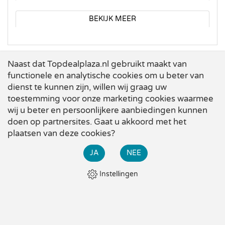
BEKIJK MEER
Naast dat Topdealplaza.nl gebruikt maakt van
functionele en analytische cookies om u beter van
dienst te kunnen zijn, willen wij graag uw
toestemming voor onze marketing cookies waarmee
wij u beter en persoonlijkere aanbiedingen kunnen
doen op partnersites. Gaat u akkoord met het
Onze klanten geven ons gemiddeld een
plaatsen van deze cookies?
×
JA
NEE
Bekijk alle zomer-acties bij Topdeal. Diverse grote kortingen
op de beste producten!
Instellingen
...en blijf op de hoogte van onze deals!
LEES MEER