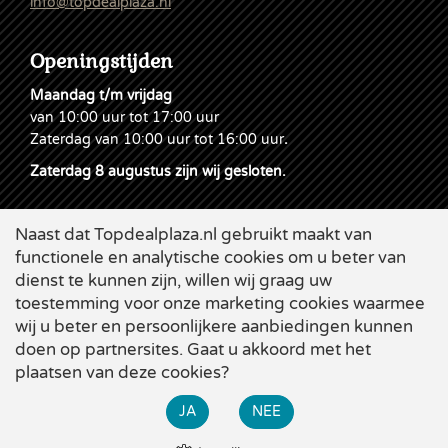
info@topdealplaza.nl
Openingstijden
Maandag t/m vrijdag
van 10:00 uur tot 17:00 uur
Zaterdag van 10:00 uur tot 16:00 uur
.
Zaterdag 8 augustus zijn wij gesloten.
Naast dat Topdealplaza.nl gebruikt maakt van
functionele en analytische cookies om u beter van
dienst te kunnen zijn, willen wij graag uw
toestemming voor onze marketing cookies waarmee
wij u beter en persoonlijkere aanbiedingen kunnen
doen op partnersites. Gaat u akkoord met het
plaatsen van deze cookies?
Cookies
|
Leveringsvoorwaarden
|
Disclaimer & Privacy
|
×
Webdesign
Applepie
JA
NEE
Bekijk alle zomer-acties bij Topdeal. Diverse grote kortingen