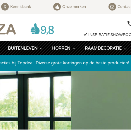
Kennisbank
Onze merken
Contac
INSPIRATIE SHOWRO
BUITENLEVEN
HORREN
RAAMDECORATIE
acties bij Topdeal. Diverse grote kortingen op de beste producten!