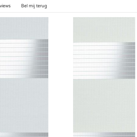
views
Bel mij terug