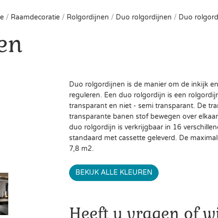
me
/
Raamdecoratie
/
Rolgordijnen
/
Duo rolgordijnen
/
Duo rolgord
en
Duo rolgordijnen is de manier om de inkijk en 
reguleren. Een duo rolgordijn is een rolgordij
transparant en niet - semi transparant. De tr
transparante banen stof bewegen over elkaar 
duo rolgordijn is verkrijgbaar in 16 verschill
standaard met cassette geleverd. De maximal
7,8 m2.
BEKIJK ALLE KLEUREN
Heeft u vragen of wi