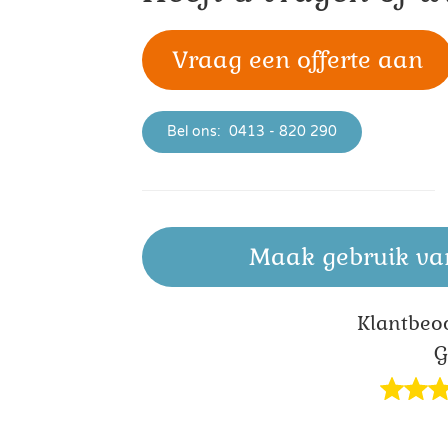
Vraag een offerte aan
Bel ons:
0413 - 820 290
Maak gebruik va
Klant­beo
G