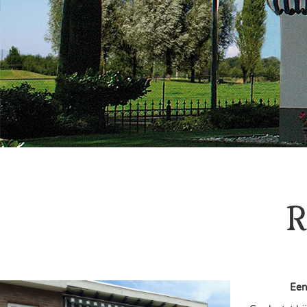
R
Een