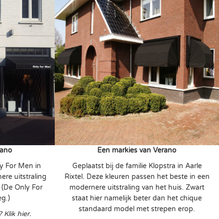
rano
Een markies van Verano
ly For Men in
Geplaatst bij de familie Klopstra in Aarle
re uitstraling
Rixtel. Deze kleuren passen het beste in een
. (De Only For
modernere uitstraling van het huis. Zwart
g.)
staat hier namelijk beter dan het chique
standaard model met strepen erop.
 Klik hier.