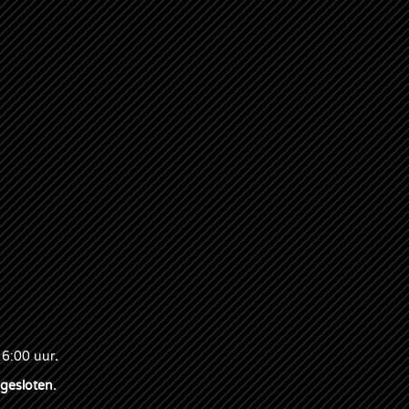
16:00 uur
.
 gesloten.