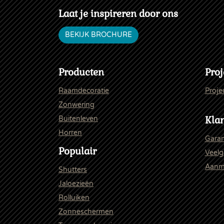
Laat je inspireren door ons
BEKIJK BROCHURE
Producten
Proj
Raamdecoratie
Proje
Zonwering
Klan
Buitenleven
Horren
Garan
Populair
Veelg
Aanme
Shutters
Jaloezieën
Rolluiken
Zonneschermen