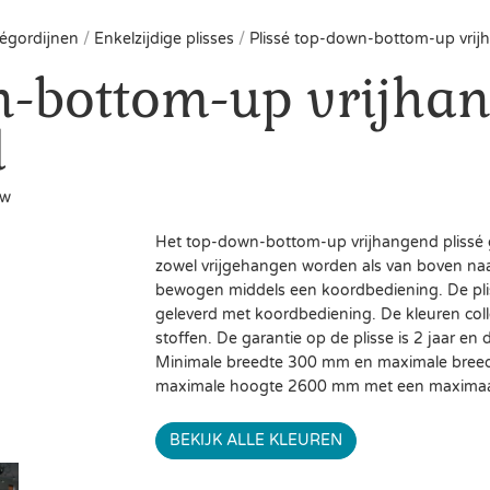
ségordijnen
/
Enkelzijdige plisses
/
Plissé top-down-bottom-up vrij
n-bottom-up vrijha
d
ew
Het top-down-bottom-up vrijhangend plissé 
zowel vrijgehangen worden als van boven n
bewogen middels een koordbediening. De pli
geleverd met koordbediening. De kleuren coll
stoffen. De garantie op de plisse is 2 jaar en d
Minimale breedte 300 mm en maximale bree
maximale hoogte 2600 mm met een maximaal
BEKIJK ALLE KLEUREN