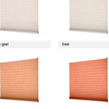
t geel
Geel