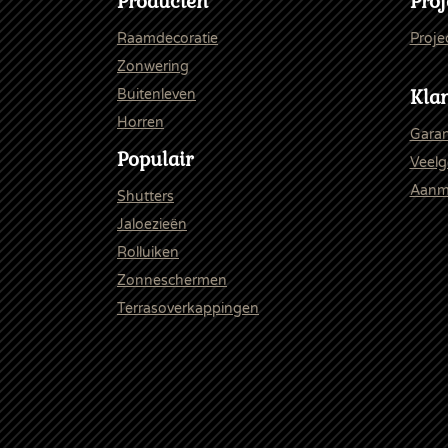
Producten
Proj
Raamdecoratie
Proje
Zonwering
Klan
Buitenleven
Horren
Garan
Populair
Veelg
Aanme
Shutters
Jaloezieën
Rolluiken
Zonneschermen
Terrasoverkappingen