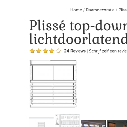
Home
/
Raamdecoratie
/
Plis
Plissé top-dow
lichtdoorlaten
24
Reviews
|
Schrijf zelf een revi