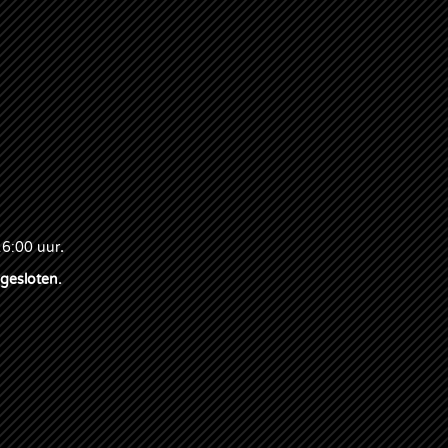
16:00 uur
.
 gesloten.