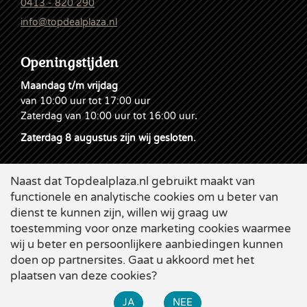
0413 - 820 290
info@topdealplaza.nl
Openingstijden
Maandag t/m vrijdag
van 10:00 uur tot 17:00 uur
Zaterdag van 10:00 uur tot 16:00 uur
.
Zaterdag 8 augustus zijn wij gesloten.
Naast dat Topdealplaza.nl gebruikt maakt van
functionele en analytische cookies om u beter van
dienst te kunnen zijn, willen wij graag uw
toestemming voor onze marketing cookies waarmee
wij u beter en persoonlijkere aanbiedingen kunnen
doen op partnersites. Gaat u akkoord met het
plaatsen van deze cookies?
Cookies
|
Leveringsvoorwaarden
|
Disclaimer & Privacy
|
×
Webdesign
Applepie
JA
NEE