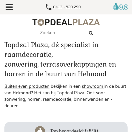
0413 - 820 290
Topdeal Plaza, dé specialist in
raamdecoratie,
zonwering, terrasoverkappingen en
horren in de buurt van Helmond
Buitenleven producten
bekijken in een
showroom
in de buurt
van Helmond? Het kan bij Topdeal Plaza. Ook voor
zonwering
,
horren
,
raamdecoratie
, binnenwanden en -
deuren.
Top beoordeeld: 9,8/10