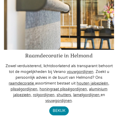
Raamdecoratie in Helmond
Zowel verduisterend, lichtdoorlatend als transparant behoort
tot de mogelijkheden bij Verano
vouwgordijnen
. Zoekt u
persoonlijk advies in de buurt van Helmond? Ons
raamdecoratie
assortiment bestaat uit
houten jaloezieën
,
plisségordijnen
,
honingraat plisségordijnen
,
aluminium
jaloezieën
,
rolgordijnen
,
shutters
,
lamelgordijnen
en
vouwgordijnen
.
BEKIJK