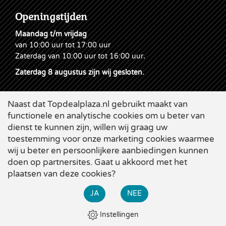
Openingstijden
Maandag t/m vrijdag
van 10:00 uur tot 17:00 uur
Zaterdag van 10:00 uur tot 16:00 uur
.
Zaterdag 8 augustus zijn wij gesloten.
Naast dat Topdealplaza.nl gebruikt maakt van
functionele en analytische cookies om u beter van
dienst te kunnen zijn, willen wij graag uw
toestemming voor onze marketing cookies waarmee
wij u beter en persoonlijkere aanbiedingen kunnen
doen op partnersites. Gaat u akkoord met het
plaatsen van deze cookies?
Cookies
|
Leveringsvoorwaarden
|
Disclaimer & Privacy
|
×
Webdesign
Applepie
JA
NEE
Bekijk alle zomer-acties bij Topdeal. Diverse grote kortingen
op de beste producten!
Instellingen