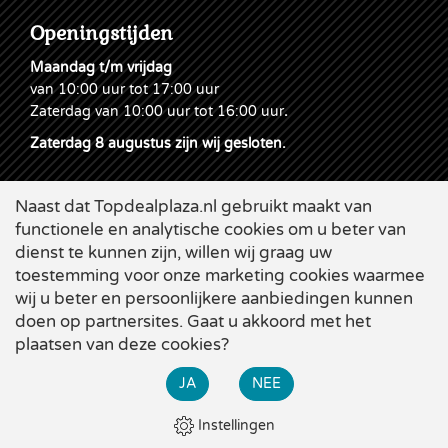
Openingstijden
Maandag t/m vrijdag
van 10:00 uur tot 17:00 uur
Zaterdag van 10:00 uur tot 16:00 uur
.
Zaterdag 8 augustus zijn wij gesloten.
Naast dat Topdealplaza.nl gebruikt maakt van
functionele en analytische cookies om u beter van
dienst te kunnen zijn, willen wij graag uw
toestemming voor onze marketing cookies waarmee
wij u beter en persoonlijkere aanbiedingen kunnen
doen op partnersites. Gaat u akkoord met het
plaatsen van deze cookies?
Cookies
|
Leveringsvoorwaarden
|
Disclaimer & Privacy
|
×
Webdesign
Applepie
JA
NEE
Bekijk alle zomer-acties bij Topdeal. Diverse grote kortingen
op de beste producten!
Instellingen