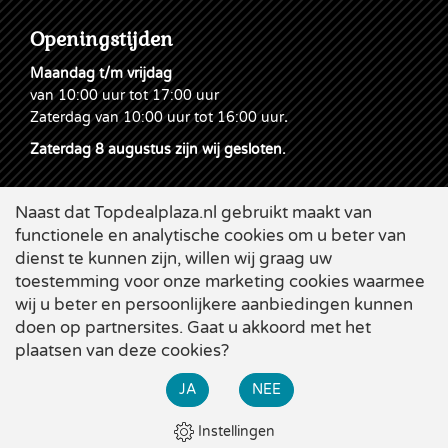
Openingstijden
Maandag t/m vrijdag
van 10:00 uur tot 17:00 uur
Zaterdag van 10:00 uur tot 16:00 uur
.
Zaterdag 8 augustus zijn wij gesloten.
Naast dat Topdealplaza.nl gebruikt maakt van
functionele en analytische cookies om u beter van
dienst te kunnen zijn, willen wij graag uw
toestemming voor onze marketing cookies waarmee
wij u beter en persoonlijkere aanbiedingen kunnen
doen op partnersites. Gaat u akkoord met het
plaatsen van deze cookies?
Cookies
|
Leveringsvoorwaarden
|
Disclaimer & Privacy
|
×
Webdesign
Applepie
JA
NEE
Bekijk alle zomer-acties bij Topdeal. Diverse grote kortingen
op de beste producten!
Instellingen