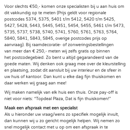
Voor slechts €50,- komen onze specialisten bij u aan huis om
dit vakkundig op te meten (Prijs geldt voor regionale
postcodes 5374, 5375, 5401 t/m 5412, 5420 t/m 5425,
5427, 5428, 5443, 5445, 5451, 5454, 5455, 5461 t/m 5473,
5735, 5737, 5738, 5740, 5741, 5760, 5761, 5763, 5764,
5840, 5841, 5843, 5845, overige postcodes prijs op
aanvraag). Bij raamdecoratie- of zonweringsbestellingen
van meer dan € 250,- meten wij zelfs gratis op binnen
het postcodegebied. Zo bent u altijd gegarandeerd van de
goede maten. Wij denken ook graag mee over de kleurstelling
en plaatsing, zodat dit aansluit bij uw interieur en de sfeer in
uw huis of kantoor. Dan kunt u elke dag fijn thuiskomen en
daar werken wij graag aan mee!
Wij maken namelijk van elk huis een thuis. Onze pay-off is
niet voor niets: “Topdeal Plaza, Dat is fijn thuiskomen!”
Maak een afspraak met een specialist
Als u hieronder uw vraag/wens zo specifiek mogelijk invult,
dan kunnen wij u zo gericht mogelijk helpen. Wij nemen zo
snel mogelijk contact met u op om een afspraak in te