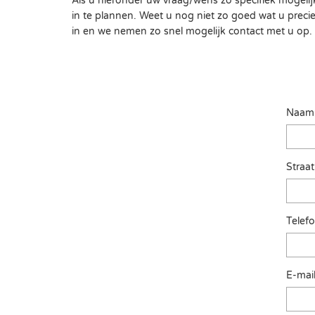
Als u hieronder uw vraag/wens zo specifiek mogelij
in te plannen. Weet u nog niet zo goed wat u precie
in en we nemen zo snel mogelijk contact met u op.
Naam
Straa
Telef
E-mai