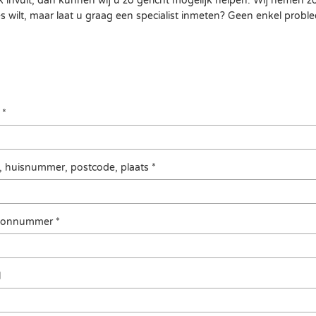
k invult, dan kunnen wij u zo gericht mogelijk helpen. Wij nemen 
s wilt, maar laat u graag een specialist inmeten? Geen enkel probl
 *
t, huisnummer, postcode, plaats *
oonnummer *
l