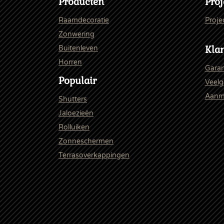
Producten
Proj
Raamdecoratie
Proje
Zonwering
Klan
Buitenleven
Horren
Garan
Populair
Veelg
Aanme
Shutters
Jaloezieën
Rolluiken
Zonneschermen
Terrasoverkappingen