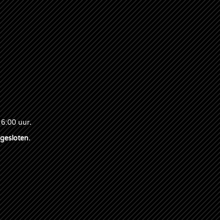
16:00 uur
.
 gesloten.