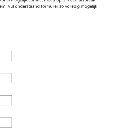
zo snel mogelijk contact met u op om een afspraak
eem! Vul onderstaand formulier zo volledig mogelijk