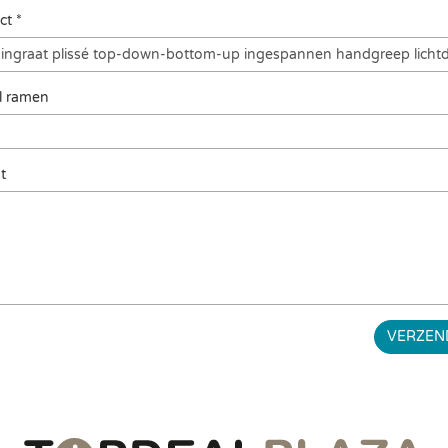
ct *
l ramen
t
VERZEN