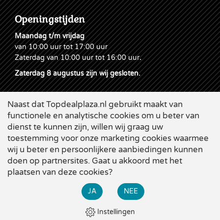
Openingstijden
Maandag t/m vrijdag
van 10:00 uur tot 17:00 uur
Zaterdag van 10:00 uur tot 16:00 uur
.
Zaterdag 8 augustus zijn wij gesloten.
Naast dat Topdealplaza.nl gebruikt maakt van
functionele en analytische cookies om u beter van
dienst te kunnen zijn, willen wij graag uw
toestemming voor onze marketing cookies waarmee
wij u beter en persoonlijkere aanbiedingen kunnen
doen op partnersites. Gaat u akkoord met het
plaatsen van deze cookies?
Cookies
|
Leveringsvoorwaarden
|
Disclaimer & Privacy
|
×
Webdesign
Applepie
JA
NEE
Bekijk alle zomer-acties bij Topdeal. Diverse grote kortingen
op de beste producten!
Instellingen