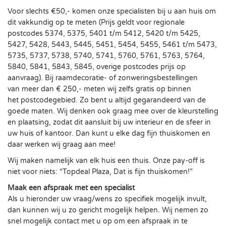
Voor slechts €50,- komen onze specialisten bij u aan huis om
dit vakkundig op te meten (Prijs geldt voor regionale
postcodes 5374, 5375, 5401 t/m 5412, 5420 t/m 5425,
5427, 5428, 5443, 5445, 5451, 5454, 5455, 5461 t/m 5473,
5735, 5737, 5738, 5740, 5741, 5760, 5761, 5763, 5764,
5840, 5841, 5843, 5845, overige postcodes prijs op
aanvraag). Bij raamdecoratie- of zonweringsbestellingen
van meer dan € 250,- meten wij zelfs gratis op binnen
het postcodegebied. Zo bent u altijd gegarandeerd van de
goede maten. Wij denken ook graag mee over de kleurstelling
en plaatsing, zodat dit aansluit bij uw interieur en de sfeer in
uw huis of kantoor. Dan kunt u elke dag fijn thuiskomen en
daar werken wij graag aan mee!
Wij maken namelijk van elk huis een thuis. Onze pay-off is
niet voor niets: “Topdeal Plaza, Dat is fijn thuiskomen!”
Maak een afspraak met een specialist
Als u hieronder uw vraag/wens zo specifiek mogelijk invult,
dan kunnen wij u zo gericht mogelijk helpen. Wij nemen zo
snel mogelijk contact met u op om een afspraak in te