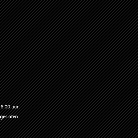
16:00 uur
.
 gesloten.